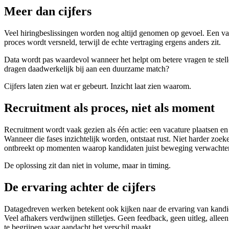
Meer dan cijfers
Veel hiringbeslissingen worden nog altijd genomen op gevoel. Een va
proces wordt versneld, terwijl de echte vertraging ergens anders zit.
Data wordt pas waardevol wanneer het helpt om betere vragen te stel
dragen daadwerkelijk bij aan een duurzame match?
Cijfers laten zien wat er gebeurt. Inzicht laat zien waarom.
Recruitment als proces, niet als moment
Recruitment wordt vaak gezien als één actie: een vacature plaatsen en 
Wanneer die fases inzichtelijk worden, ontstaat rust. Niet harder zoek
ontbreekt op momenten waarop kandidaten juist beweging verwachte
De oplossing zit dan niet in volume, maar in timing.
De ervaring achter de cijfers
Datagedreven werken betekent ook kijken naar de ervaring van kandida
Veel afhakers verdwijnen stilletjes. Geen feedback, geen uitleg, all
te begrijpen waar aandacht het verschil maakt.