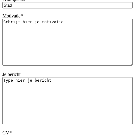
MM
dash
JJJJ
Motivatie
*
Je bericht
CV
*