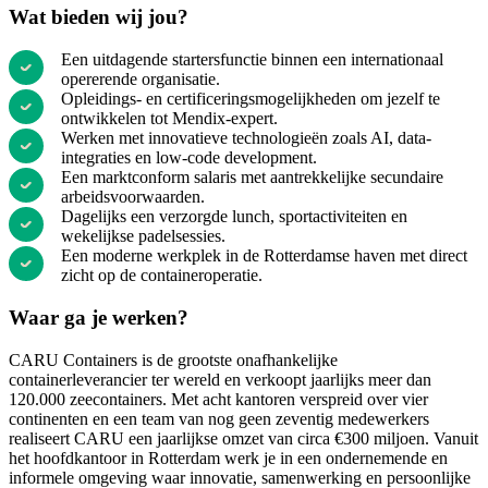
Wat bieden wij jou?
Een uitdagende startersfunctie binnen een internationaal
opererende organisatie.
Opleidings- en certificeringsmogelijkheden om jezelf te
ontwikkelen tot Mendix-expert.
Werken met innovatieve technologieën zoals AI, data-
integraties en low-code development.
Een marktconform salaris met aantrekkelijke secundaire
arbeidsvoorwaarden.
Dagelijks een verzorgde lunch, sportactiviteiten en
wekelijkse padelsessies.
Een moderne werkplek in de Rotterdamse haven met direct
zicht op de containeroperatie.
Waar ga je werken?
CARU Containers is de grootste onafhankelijke
containerleverancier ter wereld en verkoopt jaarlijks meer dan
120.000 zeecontainers. Met acht kantoren verspreid over vier
continenten en een team van nog geen zeventig medewerkers
realiseert CARU een jaarlijkse omzet van circa €300 miljoen. Vanuit
het hoofdkantoor in Rotterdam werk je in een ondernemende en
informele omgeving waar innovatie, samenwerking en persoonlijke