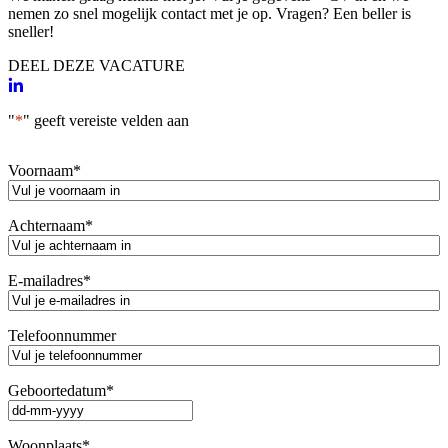
nemen zo snel mogelijk contact met je op. Vragen? Een beller is
sneller!
DEEL DEZE VACATURE
"
*
" geeft vereiste velden aan
Voornaam
*
Achternaam
*
E-mailadres
*
Telefoonnummer
Geboortedatum
*
DD
dash
Woonplaats
*