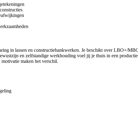
getekeningen
constructies
ieafwijkingen
twerkzaamheden
varing in lassen en constructiebankwerken. Je beschikt over LBO+/MBO
sbewustzijn en zelfstandige werkhouding voel jij je thuis in een produc
 motivatie maken het verschil.
geling