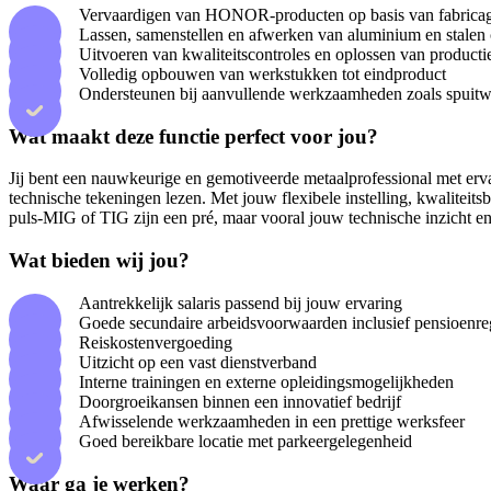
Vervaardigen van HONOR-producten op basis van fabrica
Lassen, samenstellen en afwerken van aluminium en stalen 
Uitvoeren van kwaliteitscontroles en oplossen van product
Volledig opbouwen van werkstukken tot eindproduct
Ondersteunen bij aanvullende werkzaamheden zoals spui
Wat maakt deze functie perfect voor jou?
Jij bent een nauwkeurige en gemotiveerde metaalprofessional met er
technische tekeningen lezen. Met jouw flexibele instelling, kwaliteit
puls-MIG of TIG zijn een pré, maar vooral jouw technische inzicht en
Wat bieden wij jou?
Aantrekkelijk salaris passend bij jouw ervaring
Goede secundaire arbeidsvoorwaarden inclusief pensioenre
Reiskostenvergoeding
Uitzicht op een vast dienstverband
Interne trainingen en externe opleidingsmogelijkheden
Doorgroeikansen binnen een innovatief bedrijf
Afwisselende werkzaamheden in een prettige werksfeer
Goed bereikbare locatie met parkeergelegenheid
Waar ga je werken?