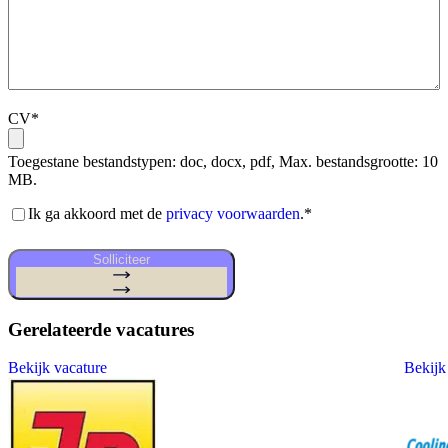
CV
*
Toegestane bestandstypen: doc, docx, pdf, Max. bestandsgrootte: 10
MB.
Akkoord
Ik ga akkoord met de
privacy voorwaarden
.
*
privacy
voorwaarden
*
Solliciteer
Gerelateerde vacatures
Bekijk vacature
Bekijk