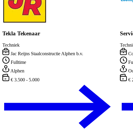
Tekla Tekenaar
Serv
Techniek
Techni
Jac Reijns Staalconstructie Alphen b.v.
Co
Fulltime
Fu
Alphen
Oo
€ 3.500 - 5.000
€ 