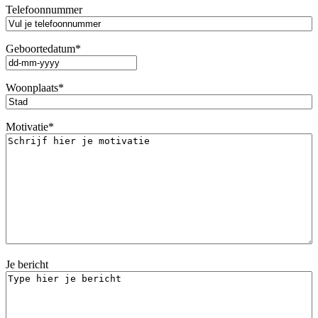
Telefoonnummer
Geboortedatum
*
DD
dash
Woonplaats
*
MM
dash
JJJJ
Motivatie
*
Je bericht