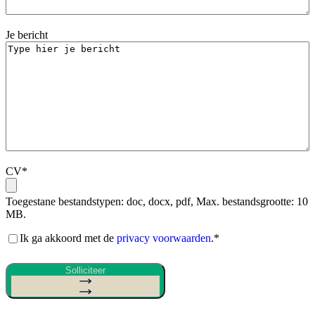
Je bericht
CV
*
Toegestane bestandstypen: doc, docx, pdf, Max. bestandsgrootte: 10
MB.
Akkoord
Ik ga akkoord met de
privacy voorwaarden
.
*
privacy
voorwaarden
*
Solliciteer