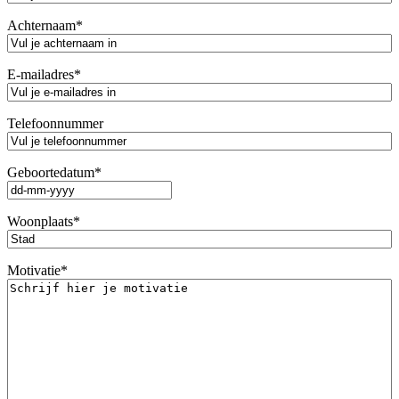
Achternaam
*
E-mailadres
*
Telefoonnummer
Geboortedatum
*
DD
dash
Woonplaats
*
MM
dash
JJJJ
Motivatie
*