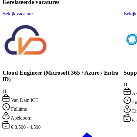
Gerelateerde vacatures
Bekijk vacature
Bekijk
Cloud Engineer (Microsoft 365 / Azure / Entra
Supp
ID)
IT
IT
AS
Van Dam ICT
Fu
Fulltime
Ei
Apeldoorn
€ 
€ 3.500 - 4.500