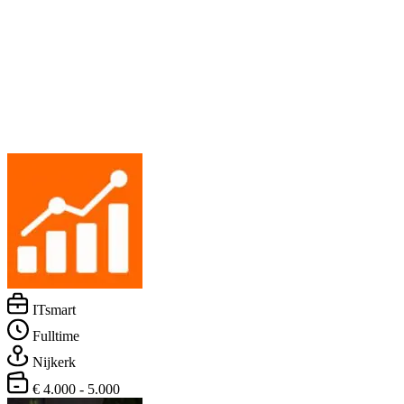
ITsmart
Fulltime
Nijkerk
€ 4.000 - 5.000