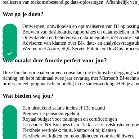
realiseren van toekomstbestendige data-oplossingen. Afhankelijk van j
Wat ga je doen?
Ontwerpen, ontwikkelen en optimaliseren van BI-oplossin
Bouwen van dashboards, rapportages en datamodellen in 
Ontwikkelen en beheren van data-integraties met Azure Da
Adviseren van klanten over BI-, data- en analyticsvraagstu
Werken met Azure, SQL Server, Fabric en DevOps-proces
Wat maakt deze functie perfect voor jou?
Deze functie is ideaal voor een consultant die technische diepgang w
richting, en hebt minimaal twee jaar ervaring met Microsoft BI-techn
professioneel, pragmatisch en prettig in de samenwerking. Heb je al 
Wat bieden wij jou?
Een uitstekend salaris inclusief 13e maand
Premievrije pensioenregeling
Royaal budget voor trainingen en certificeringen
Leaseauto, NS Business Card 1e klasse of reiskostenvergo
Flexibele werkplek: thuis, kantoor of bij klanten
Flexibele werktijden en mogelijkheden voor deeltijdwerk