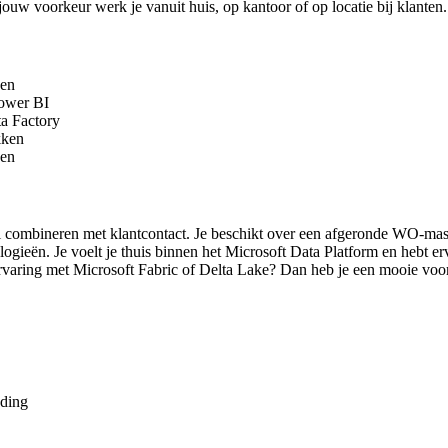
ouw voorkeur werk je vanuit huis, op kantoor of op locatie bij klanten.
gen
Power BI
ta Factory
kken
sen
il combineren met klantcontact. Je beschikt over een afgeronde WO-mas
ologieën. Je voelt je thuis binnen het Microsoft Data Platform en heb
ervaring met Microsoft Fabric of Delta Lake? Dan heb je een mooie voo
eding