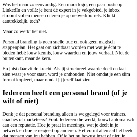
Was het maar zo eenvoudig. Een mooi logo, een paar posts op
LinkedIn en voilà: je bent dé expert in je vakgebied, je inbox
stroomt vol en mensen citeren je op netwerkborrels. Klinkt
aantrekkelijk, toch?
Maar zo werkt het niet.
Personal branding is geen snelle truc en ook geen magisch
stappenplan. Het gaat om zichtbaar worden met wat je écht te
bieden hebt: jouw kennis, jouw waarden en jouw verhaal. Niet de
buitenkant, maar de kern.
En juist dáár zit de kracht. Als jij structureel waarde deelt en laat
zien waar je voor staat, word je onthouden. Niet omdat je een slim
format kopieert, maar omdat jij jezelf laat zien.
Iedereen heeft een personal brand (of je
wilt of niet)
Denk je dat personal branding alleen is weggelegd voor trainers,
coaches of marketeers? Fout. Iedereen die werkt, bouwt automatisch
aan een reputatie. Hoe je praat in meetings, wat je deelt in je
netwerk en hoe je reageert op anderen. Het vormt allemaal het beeld
dat mensen van jou hebben. Of je het nu bewust inzet of niet: je