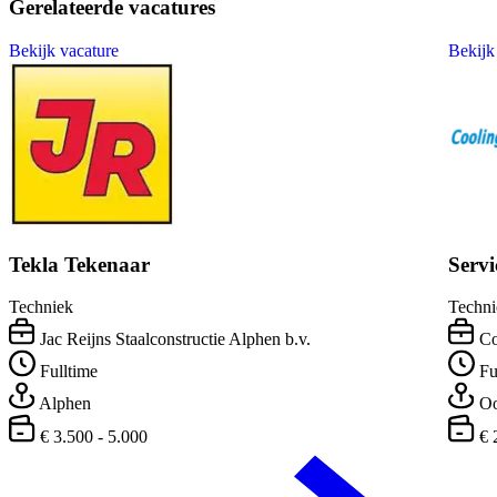
Gerelateerde vacatures
Bekijk vacature
Bekijk
Tekla Tekenaar
Serv
Techniek
Techni
Jac Reijns Staalconstructie Alphen b.v.
Co
Fulltime
Fu
Alphen
Oo
€ 3.500 - 5.000
€ 