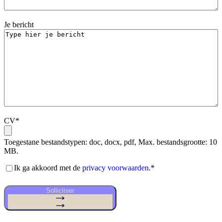
Je bericht
CV
*
Toegestane bestandstypen: doc, docx, pdf, Max. bestandsgrootte: 10
MB.
Akkoord
Ik ga akkoord met de
privacy voorwaarden
.
*
privacy
voorwaarden
*
Solliciteer