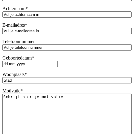
Achternaam
*
E-mailadres
*
Telefoonnummer
Geboortedatum
*
DD
dash
Woonplaats
*
MM
dash
JJJJ
Motivatie
*