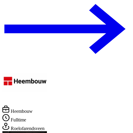
Heembouw
Fulltime
Roelofarendsveen