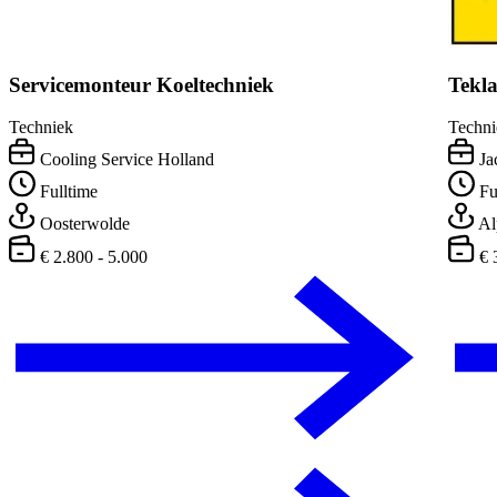
Servicemonteur Koeltechniek
Tekl
Techniek
Techni
Cooling Service Holland
Ja
Fulltime
Fu
Oosterwolde
Al
€ 2.800 - 5.000
€ 