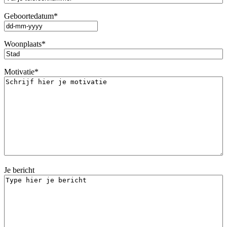
Geboortedatum
*
DD
dash
Woonplaats
*
MM
dash
JJJJ
Motivatie
*
Je bericht