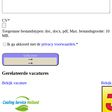
CV
*
Toegestane bestandstypen: doc, docx, pdf, Max. bestandsgrootte: 10
MB.
Akkoord
Ik ga akkoord met de
privacy voorwaarden
.
*
privacy
voorwaarden
*
Solliciteer
Gerelateerde vacatures
Bekijk vacature
Bekijk