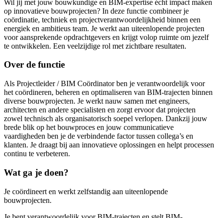
Wil jij met jouw bouwkundige en BIM-expertise écht impact maken
op innovatieve bouwprojecten? In deze functie combineer je
coördinatie, techniek en projectverantwoordelijkheid binnen een
energiek en ambitieus team. Je werkt aan uiteenlopende projecten
voor aansprekende opdrachtgevers en krijgt volop ruimte om jezelf
te ontwikkelen. Een veelzijdige rol met zichtbare resultaten.
Over de functie
Als Projectleider / BIM Coördinator ben je verantwoordelijk voor
het coördineren, beheren en optimaliseren van BIM-trajecten binnen
diverse bouwprojecten. Je werkt nauw samen met engineers,
architecten en andere specialisten en zorgt ervoor dat projecten
zowel technisch als organisatorisch soepel verlopen. Dankzij jouw
brede blik op het bouwproces en jouw communicatieve
vaardigheden ben je de verbindende factor tussen collega’s en
klanten. Je draagt bij aan innovatieve oplossingen en helpt processen
continu te verbeteren.
Wat ga je doen?
Je coördineert en werkt zelfstandig aan uiteenlopende
bouwprojecten.
Je bent verantwoordelijk voor BIM-trajecten en stelt BIM-