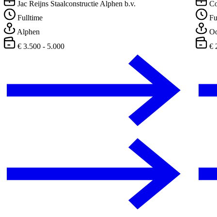
Jac Reijns Staalconstructie Alphen b.v.
Co
Fulltime
Fu
Alphen
Oo
€ 3.500 - 5.000
€ 