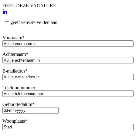
DEEL DEZE VACATURE
"
*
" geeft vereiste velden aan
Voornaam
*
Achternaam
*
E-mailadres
*
Telefoonnummer
Geboortedatum
*
DD
dash
Woonplaats
*
MM
dash
JJJJ