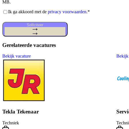
MB.
Akkoord
Ik ga akkoord met de
privacy voorwaarden
.
*
privacy
voorwaarden
*
Solliciteer
Gerelateerde vacatures
Bekijk vacature
Bekijk
Tekla Tekenaar
Serv
Techniek
Techni