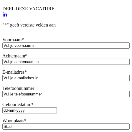
DEEL DEZE VACATURE
"
*
" geeft vereiste velden aan
Voornaam
*
Achternaam
*
E-mailadres
*
Telefoonnummer
Geboortedatum
*
DD
dash
Woonplaats
*
MM
dash