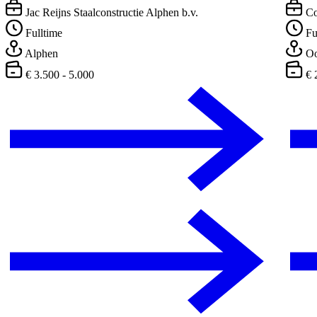
Jac Reijns Staalconstructie Alphen b.v.
Co
Fulltime
Fu
Alphen
Oo
€ 3.500 - 5.000
€ 