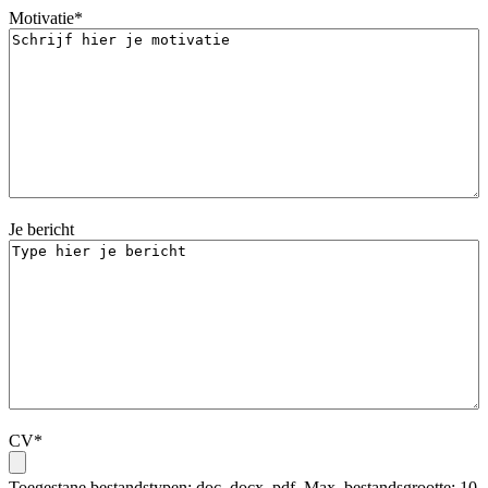
JJJJ
Motivatie
*
Je bericht
CV
*
Toegestane bestandstypen: doc, docx, pdf, Max. bestandsgrootte: 10