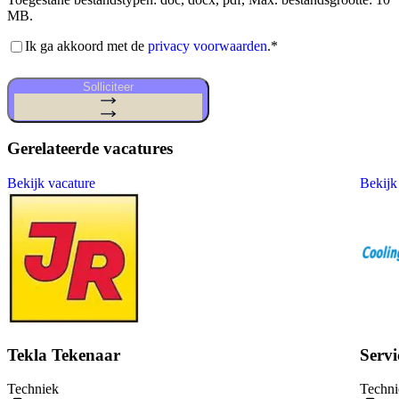
MB.
Akkoord
Ik ga akkoord met de
privacy voorwaarden
.
*
privacy
voorwaarden
*
Solliciteer
Gerelateerde vacatures
Bekijk vacature
Bekijk
Tekla Tekenaar
Serv
Techniek
Techni