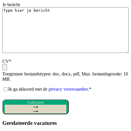
Je bericht
CV
*
Toegestane bestandstypen: doc, docx, pdf, Max. bestandsgrootte: 10
MB.
Akkoord
Ik ga akkoord met de
privacy voorwaarden
.
*
privacy
voorwaarden
*
Solliciteer
Gerelateerde vacatures