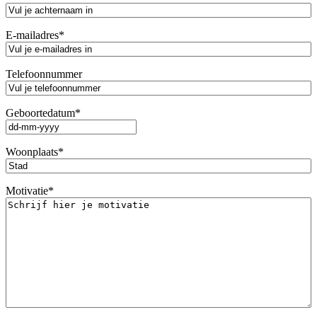
E-mailadres
*
Telefoonnummer
Geboortedatum
*
DD
dash
Woonplaats
*
MM
dash
JJJJ
Motivatie
*