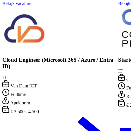
Bekijk vacature
Bekijk
Cloud Engineer (Microsoft 365 / Azure / Entra
Star
ID)
IT
IT
Co
Van Dam ICT
Fu
Fulltime
Ro
Apeldoorn
€ 
€ 3.500 - 4.500