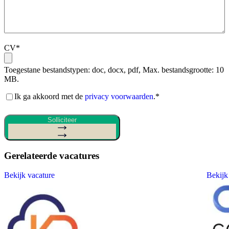
CV
*
Toegestane bestandstypen: doc, docx, pdf, Max. bestandsgrootte: 10
MB.
Akkoord
Ik ga akkoord met de
privacy voorwaarden
.
*
privacy
voorwaarden
*
Solliciteer
Gerelateerde vacatures
Bekijk vacature
Bekijk