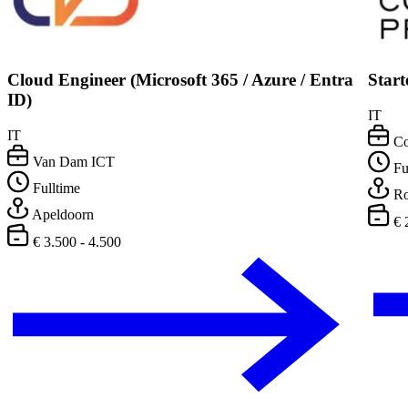
Cloud Engineer (Microsoft 365 / Azure / Entra
Star
ID)
IT
IT
Co
Van Dam ICT
Fu
Fulltime
Ro
Apeldoorn
€ 
€ 3.500 - 4.500