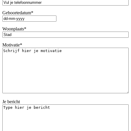
Geboortedatum
*
DD
dash
Woonplaats
*
MM
dash
JJJJ
Motivatie
*
Je bericht