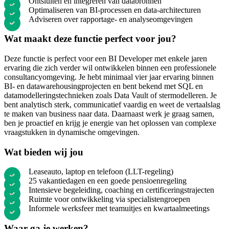
Ontsluiten en integreren van databronnen
Optimaliseren van BI-processen en data-architecturen
Adviseren over rapportage- en analyseomgevingen
Wat maakt deze functie perfect voor jou?
Deze functie is perfect voor een BI Developer met enkele jaren
ervaring die zich verder wil ontwikkelen binnen een professionele
consultancyomgeving. Je hebt minimaal vier jaar ervaring binnen
BI- en datawarehousingprojecten en bent bekend met SQL en
datamodelleringstechnieken zoals Data Vault of stermodelleren. Je
bent analytisch sterk, communicatief vaardig en weet de vertaalslag
te maken van business naar data. Daarnaast werk je graag samen,
ben je proactief en krijg je energie van het oplossen van complexe
vraagstukken in dynamische omgevingen.
Wat bieden wij jou
Leaseauto, laptop en telefoon (LLT-regeling)
25 vakantiedagen en een goede pensioenregeling
Intensieve begeleiding, coaching en certificeringstrajecten
Ruimte voor ontwikkeling via specialistengroepen
Informele werksfeer met teamuitjes en kwartaalmeetings
Waar ga je werken?